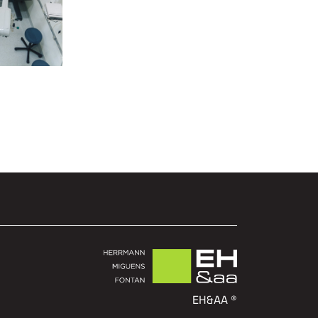
EH&AA ®