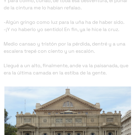
Y para colmo, cuñao, de toda esa desventura, el puñal
de la cintura me lo habían refalao.
-Algún gringo como luz para la uña ha de haber sido.
-¡Y no haberlo yo sentido! En fin, ya le hice la cruz.
Medio cansao y tristón por la pérdida, dentré y a una
escalera trepé con ciento y un escalón.
Llegué a un alto, finalmente, ande va la paisanada, que
era la última camada en la estiba de la gente.